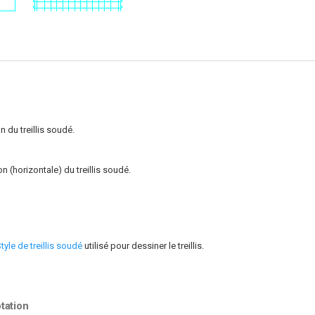
n du treillis soudé.
n (horizontale) du treillis soudé.
tyle de treillis soudé
utilisé pour dessiner le treillis.
tation