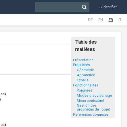
S'identifier
DE
EN
FR
IT
Table des
matières
Présentation
Propriétés
Géométrie
Apparence
Echelle
Fonctionnalités
Poignées
ges)
Modes d'accrochage
)
Menu contextuel
Gestion des
propriétés de l'objet
Références connexes
ges)