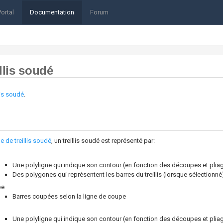
Portal
Documentation
Forum
illis soudé
lis soudé
.
le de treillis soudé
, un treillis soudé est représenté par:
Une polyligne qui indique son contour (en fonction des découpes et plia
Des polygones qui représentent les barres du treillis (lorsque sélectionné
pe
Barres coupées selon la ligne de coupe
Une polyligne qui indique son contour (en fonction des découpes et plia