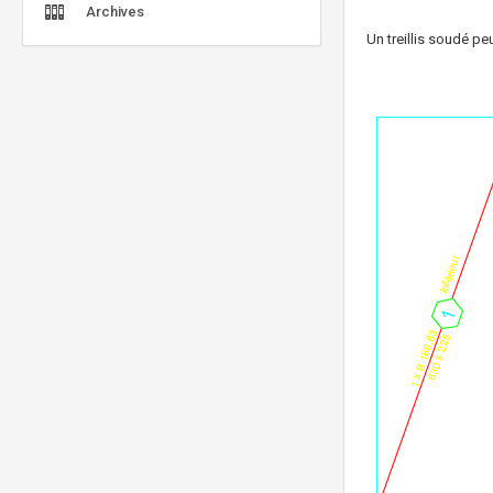
Archives
Un treillis soudé p