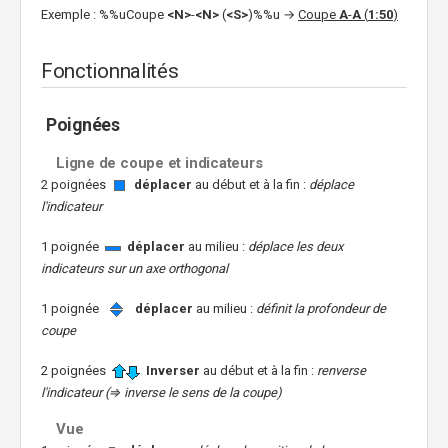
Exemple : %%uCoupe
<N>
-
<N>
(
<S>
)%%u →
Coupe
A
-
A
(
1:50
)
Fonctionnalités
Poignées
Ligne de coupe et indicateurs
2 poignées
déplacer
au début et à la fin :
déplace
l'indicateur
1 poignée
déplacer
au milieu :
déplace les deux
indicateurs sur un axe orthogonal
1 poignée
déplacer
au milieu :
définit la profondeur de
coupe
2 poignées
Inverser
au début et à la fin :
renverse
l'indicateur (⇒ inverse le sens de la coupe)
Vue