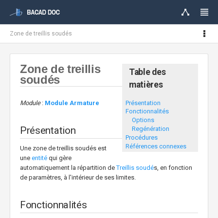
Zone de treillis soudés
Zone de treillis
Table des
soudés
matières
Présentation
Module
:
Module Armature
Fonctionnalités
Options
Présentation
Regénération
Procédures
Références connexes
Une zone de treillis soudés est
une
entité
qui gère
automatiquement la répartition de
Treillis soudé
s, en fonction
de paramètres, à l'intérieur de ses limites.
Fonctionnalités