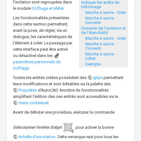
l'isolation sont regroupées dans
Indiquer les arrêts de
bétonnage
le module
Coffrage et Métal
.
Marche à suivre - Créer
Les fonctionnalités présentées
Marche à suivre -
Convertir
dans cette section permettent,
Dessiner de l'isolation et
avant la pose, de régler, via un
de l'étanchéité
dialogue, les caractéristiques de
Marche à suivre - Créer
l'élément à créer. Le passage par
Marche à suivre -
Convertir
cette interface peut être activé
Marche à suivre -
ou désactivé dans les
Editer
paramètres personnels du
Exemple
coffrage
.
Toutes les entités créées possèdent des
grips
permettant
leurs modifications et sont éditables via la palette des
Propriétés
d'AutoCAD. Nombre de fonctionnalités
simplifiant l'édition des ces entités sont accessibles via le
menu contextuel
.
Avant de débuter une procédure, exécuter la commande
Sélectionner fenêtre d'objet
pour activer la bonne
échelle d'annotation
. Cette remarque vaut pour tous les