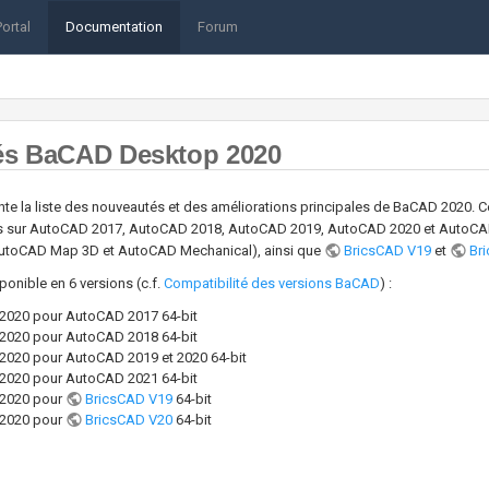
Portal
Documentation
Forum
és BaCAD Desktop 2020
e la liste des nouveautés et des améliorations principales de BaCAD 2020. Ce
s sur AutoCAD 2017, AutoCAD 2018, AutoCAD 2019, AutoCAD 2020 et AutoCAD
AutoCAD Map 3D et AutoCAD Mechanical), ainsi que
BricsCAD V19
et
Br
onible en 6 versions (c.f.
Compatibilité des versions BaCAD
) :
2020 pour AutoCAD 2017 64-bit
2020 pour AutoCAD 2018 64-bit
020 pour AutoCAD 2019 et 2020 64-bit
2020 pour AutoCAD 2021 64-bit
2020 pour
BricsCAD V19
64-bit
2020 pour
BricsCAD V20
64-bit