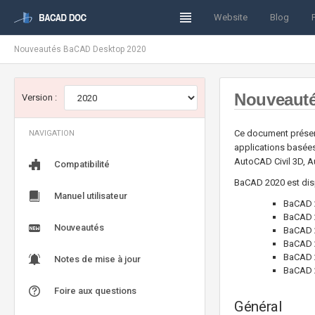
Website
Blog
Nouveautés BaCAD Desktop 2020
Nouveaut
Version :
Ce document présent
NAVIGATION
applications basée
AutoCAD Civil 3D, 
Compatibilité
BaCAD 2020 est disp
Manuel utilisateur
BaCAD 
BaCAD 
Nouveautés
BaCAD 2
BaCAD 
BaCAD 
Notes de mise à jour
BaCAD 
Foire aux questions
Général