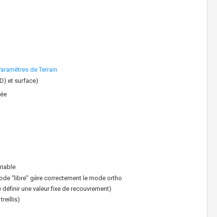
Paramètres de Terrain
D) et surface)
née
riable
mode “libre” gère correctement le mode ortho
e définir une valeur fixe de recouvrement)
reillis)