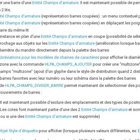
r une barre d'une
Entité Champs d'armature
. Il est maintenant possible de per
2 lits.
ité Champs d'armature
(représentation barres coupées) : un menu contextuel p
ité Champs d'armature
(représentation barres coupées) en déplaçant les poig
arre du même lit
instance en plan d'une
Entité Champs d'armature
en coupe (possibilité de séle
ccrochage aux objets sur les
Entité Champs d'armature
(amélioration lorsque ba
diamètre du mandrin directement depuis la palette des barres
bréviations pour les modèles de chaines de caractères
pour afficher le diamè
 zone avec la commande
HLPA_CHAMPS_AJOUTER
pour créer une “multizone
amps “multizone” (ajout d'un glyphe dans le style de distribution quand 2 dist
 barres favorites avec leur numéro ou leur schéma dans la palette des barres
de
HLPA_CHAMPS_DIVISER_BARRE
permet maintenant de sélectionner des poin
couvrements de barres :
Il est maintenant possible d'exclure des emplacements et des types de positio
Les cotes font maintenant partie d'une des 2
Entité Champs d'armature
et son
ou si une des
Entité Champs d'armature
est supprimée)
bjet Style d'étiquette
pour afficher (lorsque plusieurs valeurs différentes, ex:
E