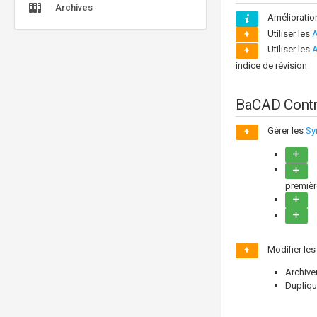
Archives
Amélioration
Utiliser les
A
Utiliser les
A
indice de révision
BaCAD Contr
Gérer les
Sy
premièr
Modifier les
Archive
Dupliqu