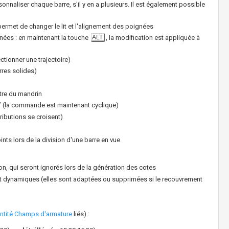
sonnaliser chaque barre, s'il y en a plusieurs. Il est également possible
ermet de changer le lit et l'alignement des poignées
nées : en maintenant la touche
ALT
, la modification est appliquée à
ctionner une trajectoire)
rres solides)
tre du mandrin
” (la commande est maintenant cyclique)
ributions se croisent)
ts lors de la division d'une barre en vue
n, qui seront ignorés lors de la génération des cotes
t dynamiques (elles sont adaptées ou supprimées si le recouvrement
ntité Champs d'armature
liés) :