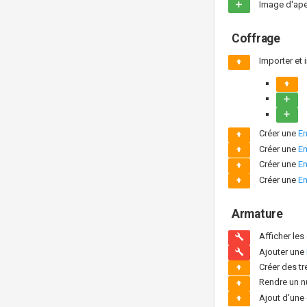
Image d'ape
Coffrage
Importer et 
Créer une
En
Créer une
En
Créer une
En
Créer une
En
Armature
Afficher les
Ajouter une
Créer des tr
Rendre un num
Ajout d'une