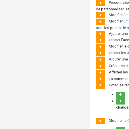
Personnalise
de personnaliser les 
Modifier
Ent
Modifier
Ent
tous les points de b
Ajouter une 
Utiliser l'a
Modifier le 
Utiliser les
A
Ajouter une
Créer des ch
Afficher les
La comman
Coter les re
change 
Modifier le
O