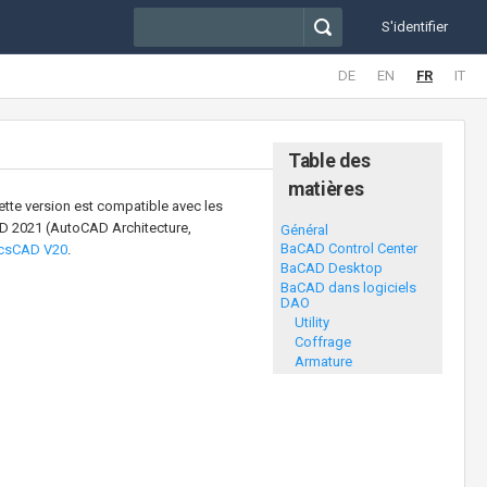
S'identifier
DE
EN
FR
IT
Table des
matières
tte version est compatible avec les
 2021 (AutoCAD Architecture,
Général
BaCAD Control Center
icsCAD V20
.
BaCAD Desktop
BaCAD dans logiciels
DAO
Utility
Coffrage
Armature