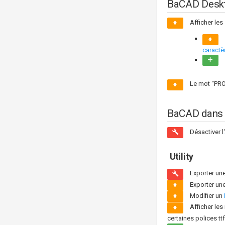
BaCAD Desk
Afficher les 
caractè
Le mot “PROV
BaCAD dans 
Désactiver l'
Utility
Exporter un
Exporter un
Modifier un
Afficher les
certaines polices ttf