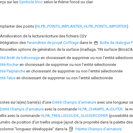
rçu sur les
Symbole bloc
selon le thème foncé ou clair
implanter des points (
HLPB_POINTS_IMPLANTER
,
HLPB_POINTS_IMPORTER
)
Amélioration de la lecture/écriture des fichiers CSV
Intégration des
Paramètres de projet Coffrage
dans le
Boîte de dialogue 
Nouvelles options de génération de la surface (maillage, TIN surface (BricsCA
tité Arrêt de bétonnage
en choisissant de supprimer ou non l'entité sélection
tité Rocher
en choisissant de supprimer ou non l'entité sélectionnée
tité Palplanche
en choisissant de supprimer ou non l'entité sélectionnée
tité Talus
en choisissant de supprimer ou non l'entité sélectionnée
 cotes sur la(es) barre(s) d'une
Entité Champs d'armature
avec une longueur va
Entité Champs d'armature
avec la commande
HLPA_CHAMPS_AJOUTER
: le 
eillis avec la commande
HLPA_TREILLISSOUDE_GLISSERCOPIER
(possibilité d
éro de position d'un treillis unique (ajout de la propriété dans la palette des t
 colonne “longueur développée” dans la
Palette Champs d'armature