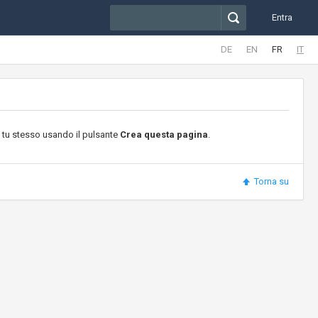
Entra
DE
EN
FR
IT
 tu stesso usando il pulsante
Crea questa pagina
.
Torna su