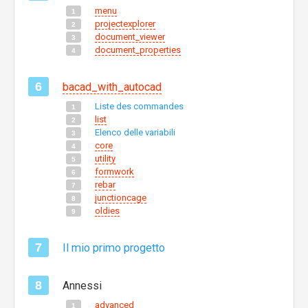
menu
projectexplorer
document_viewer
document_properties
bacad_with_autocad
Liste des commandes
list
Elenco delle variabili
core
utility
formwork
rebar
junctioncage
oldies
Il mio primo progetto
Annessi
advanced