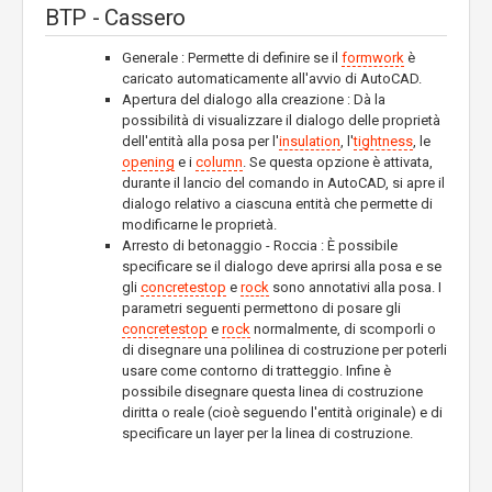
BTP - Cassero
Generale : Permette di definire se il
formwork
è
caricato automaticamente all'avvio di AutoCAD.
Apertura del dialogo alla creazione : Dà la
possibilità di visualizzare il dialogo delle proprietà
dell'entità alla posa per l'
insulation
, l'
tightness
, le
opening
e i
column
. Se questa opzione è attivata,
durante il lancio del comando in AutoCAD, si apre il
dialogo relativo a ciascuna entità che permette di
modificarne le proprietà.
Arresto di betonaggio - Roccia : È possibile
specificare se il dialogo deve aprirsi alla posa e se
gli
concretestop
e
rock
sono annotativi alla posa. I
parametri seguenti permettono di posare gli
concretestop
e
rock
normalmente, di scomporli o
di disegnare una polilinea di costruzione per poterli
usare come contorno di tratteggio. Infine è
possibile disegnare questa linea di costruzione
diritta o reale (cioè seguendo l'entità originale) e di
specificare un layer per la linea di costruzione.